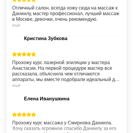
Отличный салон, всегда хожу сюда на массаж к
Даниилу, мастер профессионал, лучший массаж
в Москве, девочки, очень рекомендую.
ещё
Кристина Зубкова
Прохожу курс лазерной эпиляции у мастера
Анастасии. На первой процедуре мастер все
рассказала, объяснила чем отличаются
аппараты, мы вместе подобрали идеальный для
меня вариант. Сами процедуры проходят без
ещё
особых болезненных ощущений, все четко,
быстро. Девушки на ресепшене всегда
Елена Иванушкина
приветливы. Всем советую данную клинику.
Прохожу курс массажа у Смирнова Даниила.
Хочу сказать огромное спасибо Даниилу за его