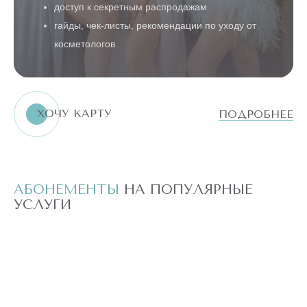
доступ к секретным распродажам
гайды, чек-листы, рекомендации по уходу от
косметологов
ХОЧУ КАРТУ
ПОДРОБНЕЕ
АБОНЕМЕНТЫ
НА ПОПУЛЯРНЫЕ
А
УСЛУГИ
У