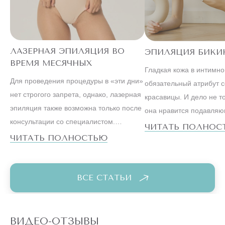
ЛАЗЕРНАЯ ЭПИЛЯЦИЯ ВО
ЭПИЛЯЦИЯ БИКИ
ВРЕМЯ МЕСЯЧНЫХ
Гладкая кожа в интимн
Для проведения процедуры в «эти дни»
обязательный атрибут 
нет строгого запрета, однако, лазерная
красавицы. И дело не то
эпиляция также возможна только после
она нравится подавля
консультации со специалистом.
большинству мужчин. С
ЧИТАТЬ ПОЛНОС
Ведущие косметологи настаивают на
ЧИТАТЬ ПОЛНОСТЬЮ
образ жизни успешной
том, что метод, особенно на
существенно отличается 
чувствительных зонах бикини или,
вели наши мамы и бабу
например, подмышек, лучше оставить
ВСЕ СТАТЬИ
на первые дни после менструации.
ВИДЕО-ОТЗЫВЫ