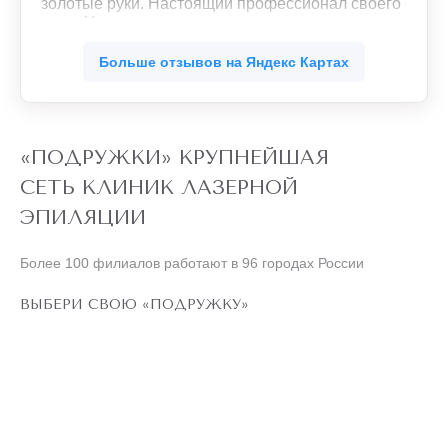
золотые руки. Настоящий профессионал своего
дела. Уже со второго сеанса массажа
почувствовала легкость во всем теле. Ушли
ещё
зажимы в мышцах. Буду продолжать.
Больше отзывов на Яндекс Картах
Обязательно рекомендую своим знакомым.
«ПОДРУЖКИ» КРУПНЕЙШАЯ
СЕТЬ КЛИНИК ЛАЗЕРНОЙ
ЭПИЛЯЦИИ
Более 100 филиалов работают в 96 городах России
ВЫБЕРИ СВОЮ «ПОДРУЖКУ»