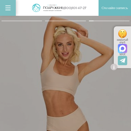
Онлайн-запись
8(800)101-47-27
закрытый
клуб
MAX
i