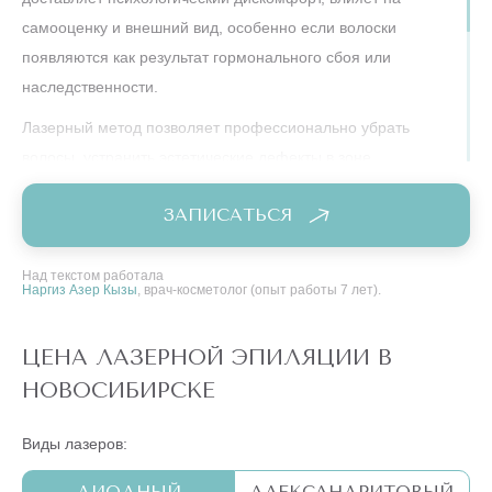
самооценку и внешний вид, особенно если волоски
появляются как результат гормонального сбоя или
наследственности.
Лазерный метод позволяет профессионально убрать
волосы, устранить эстетические дефекты в зоне
подбородка, сделать кожу гладкой и привлекательной. Этот
ЗАПИСАТЬСЯ
способ эффективен для любых типов кожи и любой
толщины волосков, включая жесткую щетину или мягкий
пушок, часто мешающий женщинам вести активный образ
Над текстом работала
Наргиз Азер Кызы
, врач-косметолог (опыт работы 7 лет).
жизни.
ЦЕНА ЛАЗЕРНОЙ ЭПИЛЯЦИИ В
НОВОСИБИРСКЕ
Виды лазеров:
ДИОДНЫЙ
АЛЕКСАНДРИТОВЫЙ