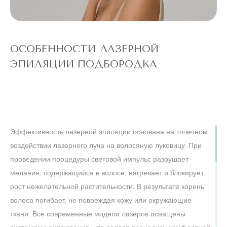
ЭПИЛЯЦИЯ
"ВСЕ ТЕЛО"
Александритовый
лазер (ноги
22 360 ₽
полностью,
4 990 ₽
глубокое бикини,
подмышки, малая
ОСОБЕННОСТИ ЛАЗЕРНОЙ
зона) действует
для новых
ЭПИЛЯЦИИ ПОДБОРОДКА
клиентов
до
5 ДНЕЙ
конца акции
ЛАЗЕРЕ
АЛЕКСАНДРИТОВОМ
Эффективность лазерной эпиляции основана на точечном
ТЕЛО" НА
ЭПИЛЯЦИЯ "ВСЕ
АКЦИЯ! ЛАЗЕРНАЯ
воздействии лазерного луча на волосяную луковицу. При
проведении процедуры световой импульс разрушает
меланин, содержащийся в волосе, нагревает и блокирует
ШЕЯ
И
рост нежелательной растительности. В результате корень
ЛИЦО
волоса погибает, не повреждая кожу или окружающие
ткани. Все современные модели лазеров оснащены