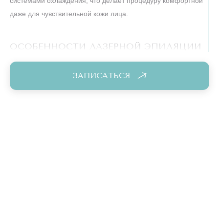
системами охлаждения, что делает процедуру комфортной
даже для чувствительной кожи лица.
ОСОБЕННОСТИ ЛАЗЕРНОЙ ЭПИЛЯЦИИ
ПОДБОРОДКА У ЖЕНЩИН
ЗАПИСАТЬСЯ
Проблема внезапных волос на подбородке часто связана с
гормональным дисбалансом (гирсутизм),
наследственностью, возрастными изменениями. Эпиляция
подбородка лазером позволяет избавиться от эстетических
проблем, вернуть уверенность и забыть про постоянное
регулярное бритье или болезненное выщипывание.
У женщин на подбородке может быть как жесткая щетина,
так и легкий пушок. Лазер эффективно справится и с тем, и
с другим типом волос.
Дополнительный плюс лазера — активация синтеза