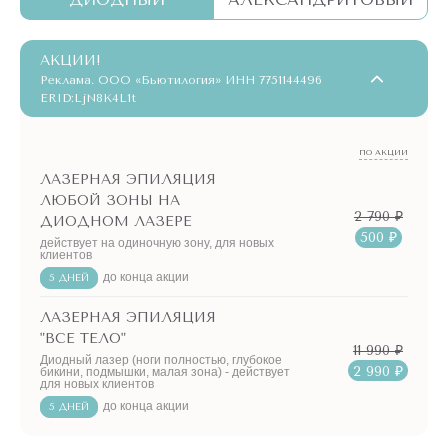
АКЦИИ!
Реклама. ООО «Бьютилогия» ИНН 7751144496
ERID:LjN8K4L1t
ПО АКЦИИ
ЛАЗЕРНАЯ ЭПИЛЯЦИЯ
ЛЮБОЙ ЗОНЫ НА
2 790 ₽
ДИОДНОМ ЛАЗЕРЕ
500 ₽
действует на одиночную зону, для новых
клиентов
до конца акции
5 ДНЕЙ
ЛАЗЕРНАЯ ЭПИЛЯЦИЯ
"ВСЕ ТЕЛО"
11 990 ₽
Диодный лазер (ноги полностью, глубокое
2 990 ₽
бикини, подмышки, малая зона) - действует
для новых клиентов
до конца акции
5 ДНЕЙ