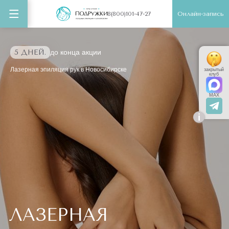
Онлайн-запись
8(800)101-47-27
5 ДНЕЙ.
до конца акции
Лазерная эпиляция рук в Новосибирске
закрытый
клуб
MAX
i
ЛАЗЕРНАЯ