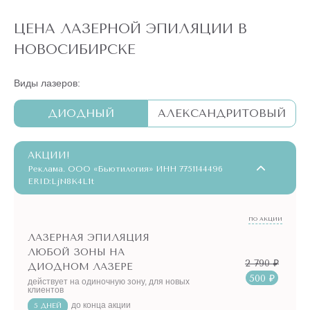
ЦЕНА ЛАЗЕРНОЙ ЭПИЛЯЦИИ В
НОВОСИБИРСКЕ
Виды лазеров:
ДИОДНЫЙ
АЛЕКСАНДРИТОВЫЙ
АКЦИИ!
Реклама. ООО «Бьютилогия» ИНН 7751144496
ERID:LjN8K4L1t
ПО АКЦИИ
ЛАЗЕРНАЯ ЭПИЛЯЦИЯ
ЛЮБОЙ ЗОНЫ НА
2 790 ₽
ДИОДНОМ ЛАЗЕРЕ
500 ₽
действует на одиночную зону, для новых
клиентов
до конца акции
5 ДНЕЙ