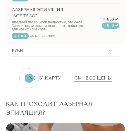
ЛАЗЕРНАЯ ЭПИЛЯЦИЯ
"ВСЕ ТЕЛО"
11 990 ₽
Диодный лазер (ноги полностью, глубокое
2 990 ₽
бикини, подмышки, малая зона) - действует
для новых клиентов
до конца акции
5 ДНЕЙ
РУКИ
ERID:LjN8K4L1t
7751144496
ИНН
ХОЧУ КАРТУ
СМ. ВСЕ ЦЕНЫ
«Бьютилогия»
Реклама. ООО
АКЦИИ!
КАК ПРОХОДИТ ЛАЗЕРНАЯ
ПО
АКЦИИ
ЭПИЛЯЦИЯ?
ЛАЗЕРНАЯ
ЭПИЛЯЦИЯ ЛЮБОЙ
ЗОНЫ НА